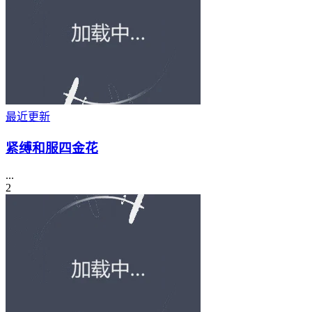
最近更新
紧缚和服四金花
...
2